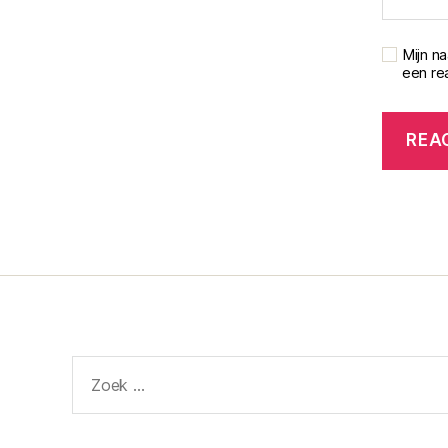
Mijn n
een rea