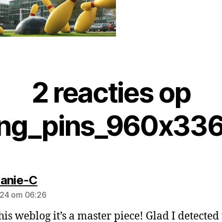
2 reacties op
ying_pins_960x336
anie-C
2024 om 06:26
this weblog it’s a master piece! Glad I detected 