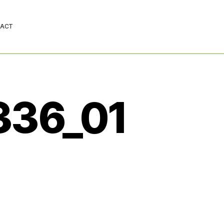
ACT
336_01