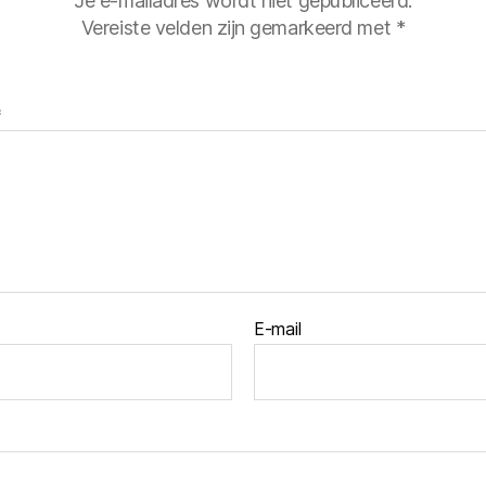
Je e-mailadres wordt niet gepubliceerd.
Vereiste velden zijn gemarkeerd met
*
*
E-mail