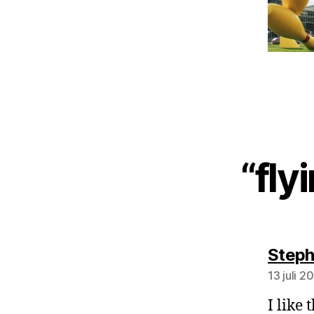
“fl
Steph
13 juli 
I like 