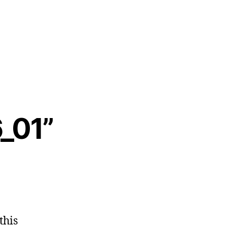
_01”
this