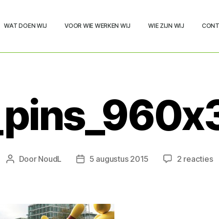
WAT DOEN WIJ
VOOR WIE WERKEN WIJ
WIE ZIJN WIJ
CONT
g_pins_960x
Door
NoudL
5 augustus 2015
2 reacties