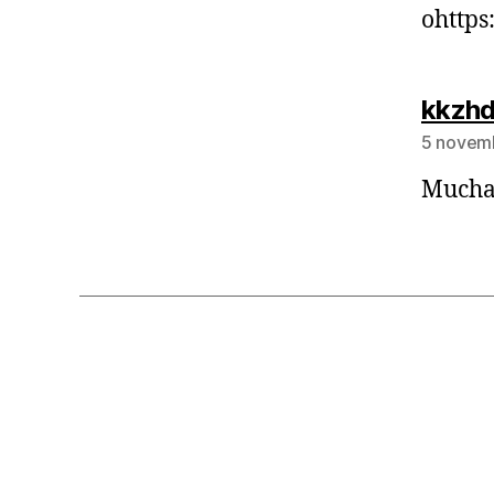
ohttps
kkzh
5 novem
Muchas