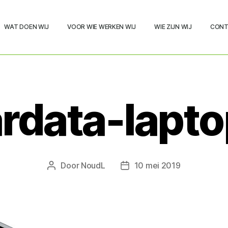
WAT DOEN WIJ
VOOR WIE WERKEN WIJ
WIE ZIJN WIJ
CONT
rdata-lapt
Door
NoudL
10 mei 2019