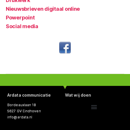
Drukwerk
Nieuwsbrieven digitaal online
Powerpoint
Social media
Ardata communicatie
Wat wij doen
Bordeauxlaan 18
5627 GV Eindhoven
Website ontwerp, bouw en beheer
Tekst schrijven en redigeren
info@ardata.nl