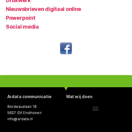
Drukwerk
Nieuwsbrieven digitaal online
Powerpoint
Social media
Ardata communicatie
Wat wij doen
Bordeauxlaan 18
5627 GV Eindhoven
Website ontwerp, bouw en beheer
Tekst schrijven en redigeren
info@ardata.nl