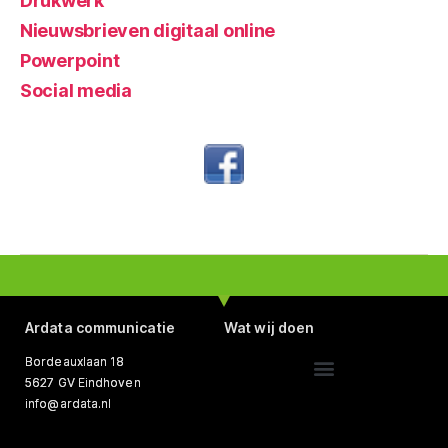
Drukwerk
Nieuwsbrieven digitaal online
Powerpoint
Social media
Ardata communicatie
Wat wij doen
Bordeauxlaan 18
5627 GV Eindhoven
Website ontwerp, bouw en beheer
Tekst schrijven en redigeren
info@ardata.nl