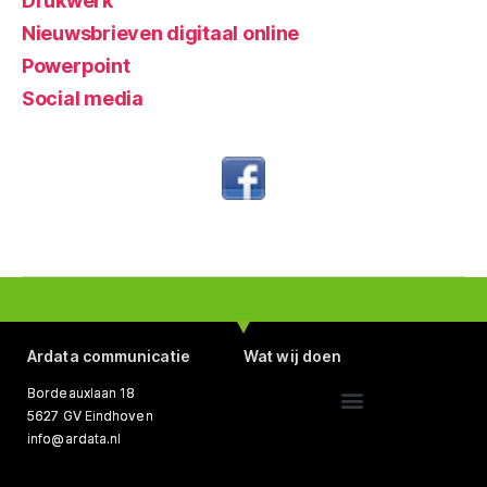
Drukwerk
Nieuwsbrieven digitaal online
Powerpoint
Social media
Ardata communicatie
Wat wij doen
Bordeauxlaan 18
5627 GV Eindhoven
Website ontwerp, bouw en beheer
Tekst schrijven en redigeren
info@ardata.nl